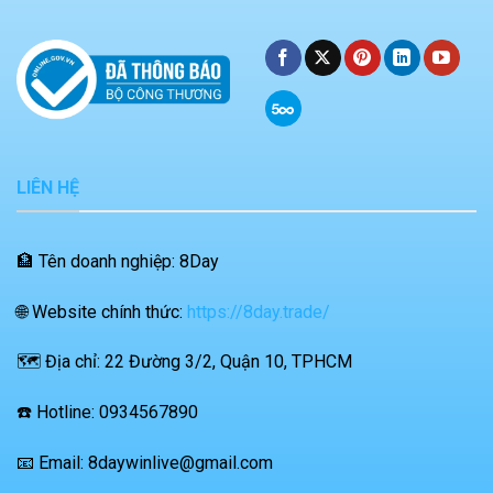
LIÊN HỆ
🏦 Tên doanh nghiệp: 8Day
🌐 Website chính thức:
https://8day.trade/
🗺️ Địa chỉ: 22 Đường 3/2, Quận 10, TPHCM
☎️ Hotline:
0934567890
📧 Email:
8daywinlive@gmail.com