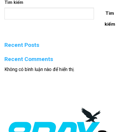
Tìm kiếm
Tìm
kiếm
Recent Posts
Recent Comments
Không có bình luận nào để hiển thị.