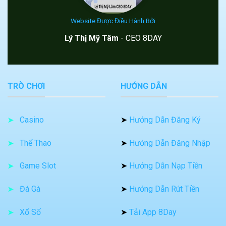
Website Được Điều Hành Bởi
Lý Thị Mỹ Tâm
- CEO 8DAY
TRÒ CHƠI
HƯỚNG DẪN
Casino
➤
Hướng Dẫn Đăng Ký
➤
Thể Thao
➤
Hướng Dẫn Đăng Nhập
➤
Game Slot
➤
Hướng Dẫn Nạp Tiền
➤
Đá Gà
➤
Hướng Dẫn Rút Tiền
➤
Xổ Số
➤
Tải App 8Day
➤